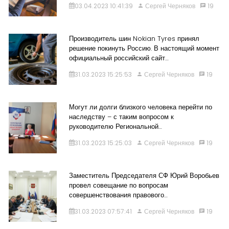
03.04.2023 10:41:39
Сергей Черняков
19
Производитель шин Nokian Tyres принял
решение покинуть Россию. В настоящий момент
официальный российский сайт…
31.03.2023 15:25:53
Сергей Черняков
19
Могут ли долги близкого человека перейти по
наследству – с таким вопросом к
руководителю Региональной…
31.03.2023 15:25:03
Сергей Черняков
19
Заместитель Председателя СФ Юрий Воробьев
провел совещание по вопросам
совершенствования правового…
31.03.2023 07:57:41
Сергей Черняков
19