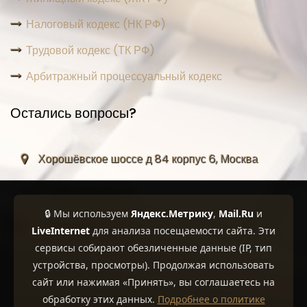
Налоговый кодекс (НК РФ)
Трудовой кодекс (ТК РФ)
Арбитражный процессуальный кодекс
Остались вопросы?
Хорошёвское шоссе д 84 корпус 6, Москва
8(499)490-69-90
🔒 Мы используем
Яндекс.Метрику
,
Mail.Ru
и
info@adaptpravo.ru
LiveInternet
для анализа посещаемости сайта. Эти
сервисы собирают обезличенные данные (IP, тип
устройства, просмотры). Продолжая использовать
сайт или нажимая «Принять», вы соглашаетесь на
обработку этих данных.
Подробнее о политике